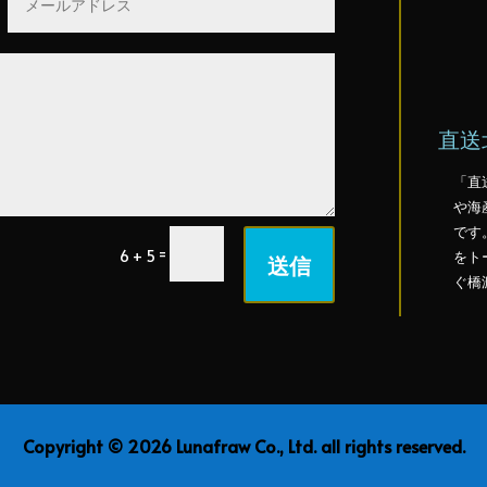
直送
「直
や海
です
=
6 + 5
をト
送信
ぐ橋
Copyright © 2026 Lunafraw Co., Ltd. all rights reserved.